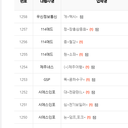
번호
대행사명
업체명
1258
우신정보통신
개*택시*
1257
114애드
정*장홍삼중화*
(
1
)
1256
114애드
종*철강*
(
1
)
1255
114애드
현*소파*
(
1
)
1254
제주네스
(*)제주여행*
(
1
)
1253
GSP
똑*른하수구*
(
1
)
1252
시에스인포
대*전광판(L*
(
1
)
1251
시에스인포
심*전기보일러*
(
1
)
1250
시에스인포
논*덤프,포크*
(
1
)