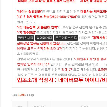
네이버 모두 제작 및 등록 신청서 다운로드
제작신청 메뉴얼 
"네이버 실명인증"
을 한번도 하지 않으신 경우
대행사는 제작요청
"(3) 신청서 웹팩스 전송(0502-358-7750)"
을 하지 않으실 경우
알려드립니다.
"(5) 메뉴선택 및 콘텐츠 입력"
이 부족할 경우 신청이 반려될 수 있
"(7) 검수완료"
를 상세페이지에서 해주셔야 제작완료 처리가 됩니다
컨텐츠부족
실명미인증
로그인정보오류
신청건은
"제작신청 
전화상담 업무는 진행하지 않습니다.
신청서를 정확히 확인하시고 
네이버 모두는 한계정당 최대 3개
까지 제작이 가능합니다. 신청서
후 신청해주세요.
신청서 작성시 도메인주소는 필수 입니다.
도메인주소가 없을 경우
업체명 입력시 최대 15자
입니다. 키워드 입력란은 따로 있으니 키
한 사업자당 네이버 모두 신청은
최대 2건
으로 제한합니다.
초과된
"네이버모두"는 검색등록 유료상품이 아닙니다. 네이버 정책상 
업초소개 작성시 : 네이버모두 아이디/비
Total
1,258
/ 1 Page