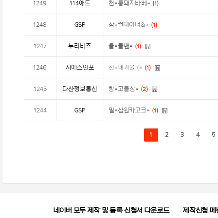
1249
114애드
천*통돼지바베*
(
1
)
1248
GSP
삼*컨테이너&*
(
1
)
1247
누리비즈
울*콜밴*
(
1
)
1246
시에스인포
천*폐기물 (*
(
1
)
1245
다산정보통신
창*고물상*
(
2
)
1244
GSP
밀*삼원카고크*
(
1
)
1
2
3
4
5
네이버 모두 제작 및 등록 신청서 다운로드
제작신청 메