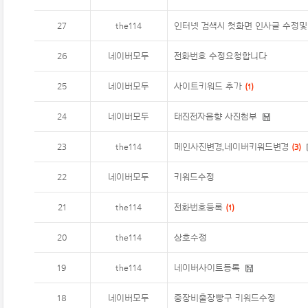
27
the114
인터넷 검색시 첫화면 인사글 수정및
26
네이버모두
전화번호 수정요청합니다
25
네이버모두
사이트키워드 추가
(
1
)
24
네이버모두
태진전자음향 사진첨부
23
the114
메인사진변경,네이버키워드변경
(
3
)
22
네이버모두
키워드수정
21
the114
전화번호등록
(
1
)
20
the114
상호수정
19
the114
네이버사이트등록
18
네이버모두
중장비출장빵구 키워드수정