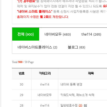
"(7) 검수완료"
를 상세페이지에서 해주셔야 작업완료 처리가 됩니다
제작 및 유지보수가 많아 전화 연결이 지연 될 수 있으니 되도록
유
"네이버 스마트 플레이스"
등록 신청시 사업자등록증 사본은 꼭!!
홈페이지 수정은
월 2회
로 제한합니다.
전체 (
)
네이버모두
the114
900
(483)
(265)
네이버스마트플레이스
블로그
(2)
(63)
Total
900
/ 59 Page
번호
카테고리
제목
30
the114
네이버 등록 변경
29
네이버모두
키워드삭제, 메뉴소개 삭제
28
the114
일반번호수정
(
2
)