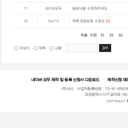
17
네이버모두
본문내용 수정해주세요
16
the114
제목,전화번호 수정요
(
1
)
처음
이전
51
52
53
검색
작성자
제목
내용
네이버 모두 제작 및 등록 신청서 다운로드
제작신청 메
(주)네스
사업자등록번호 : 113-81-8563
대전광역시 서구 갈마로 160
COPYRIGHT